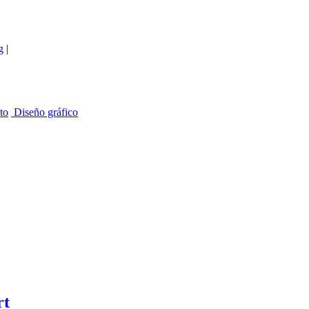
g
|
to
Diseño gráfico
rt