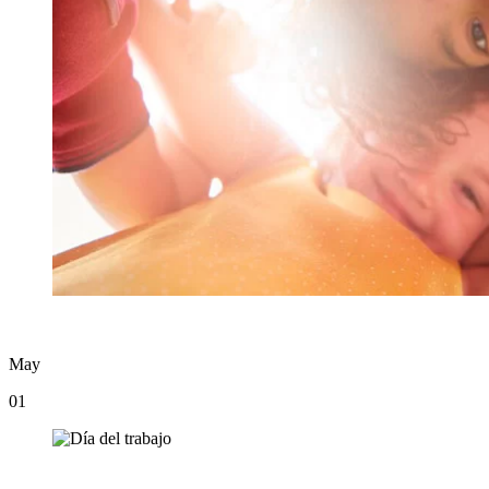
May
01