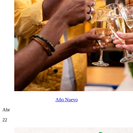
Año Nuevo
Abr
22