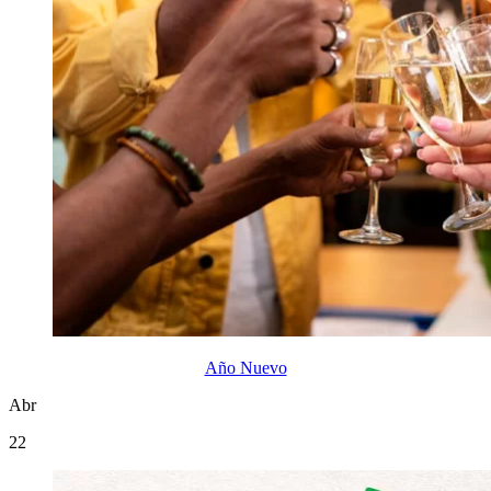
Año Nuevo
Abr
22