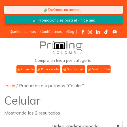
Saltar al contenido
Envíanos un mensaje
Promocionales para el
Fin de año
Quiénes somos
|
Contáctanos
|
Blog
|
Compra en linea por categoría:
Impresión
Promocionales
Gran formato
Diseño gráfico
Inicio
/ Productos etiquetados “Celular”
Celular
Mostrando los 2 resultados