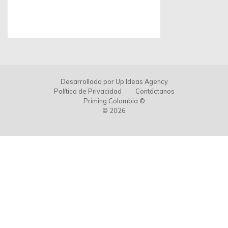
Sede Colombia
Escríbenos por Whatsapp:
313 494 9982
Escríbenos:
contacto@primingcolombia.com
Oficina administrativa:
Calle 90 # 15 - 29 Of. 401
Bogotá, Colombia