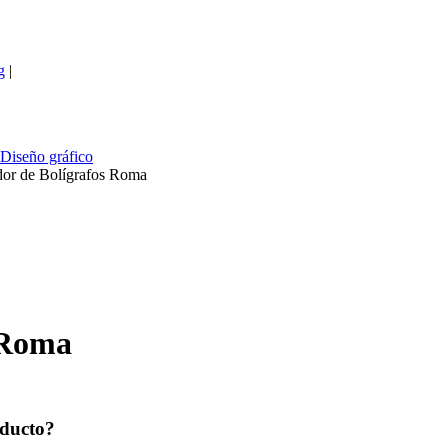
g
|
Diseño gráfico
dor de Bolígrafos Roma
 Roma
oducto?