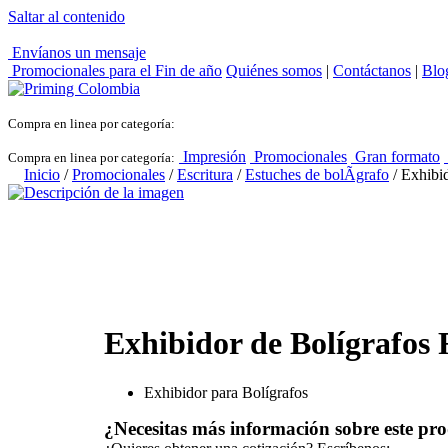
Saltar al contenido
Envíanos un mensaje
Promocionales para el
Fin de año
Quiénes somos
|
Contáctanos
|
Blo
Compra en linea por categoría:
Impresión
Promocionales
Gran formato
Compra en linea por categoría:
Inicio
/
Promocionales
/
Escritura
/
Estuches de bolÃ­grafo
/ Exhibi
Exhibidor de Bolígrafos
Exhibidor para Bolígrafos
¿Necesitas más información sobre este pr