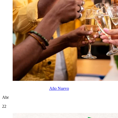
Año Nuevo
Abr
22